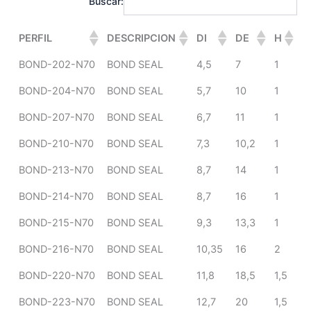
Buscar:
PERFIL
DESCRIPCION
DI
DE
H
BOND-202-N70
BOND SEAL
4,5
7
1
BOND-204-N70
BOND SEAL
5,7
10
1
BOND-207-N70
BOND SEAL
6,7
11
1
BOND-210-N70
BOND SEAL
7,3
10,2
1
BOND-213-N70
BOND SEAL
8,7
14
1
BOND-214-N70
BOND SEAL
8,7
16
1
BOND-215-N70
BOND SEAL
9,3
13,3
1
BOND-216-N70
BOND SEAL
10,35
16
2
BOND-220-N70
BOND SEAL
11,8
18,5
1,5
BOND-223-N70
BOND SEAL
12,7
20
1,5