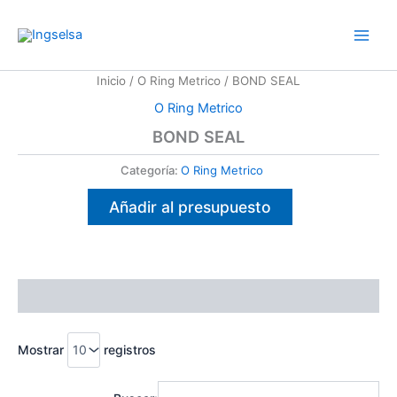
Ir
al
contenido
Inicio
/
O Ring Metrico
/ BOND SEAL
O Ring Metrico
BOND SEAL
Categoría:
O Ring Metrico
Añadir al presupuesto
Descripción
Mostrar
registros