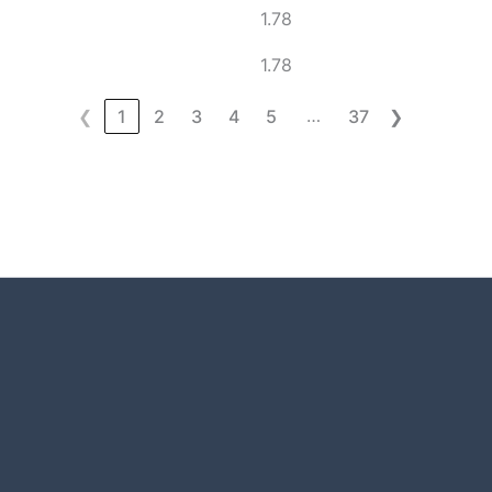
1.78
1.78
…
❮
1
2
3
4
5
37
❯