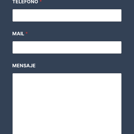
TELEFONO
*
O
N
O
MAIL
*
MENSAJE