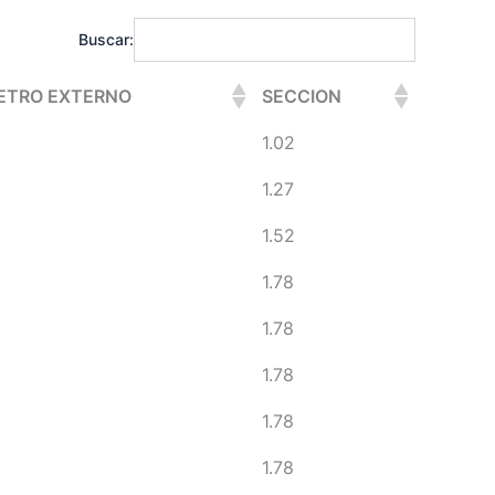
Buscar:
ETRO EXTERNO
SECCION
1.02
1.27
1.52
1.78
1.78
1.78
1.78
1.78