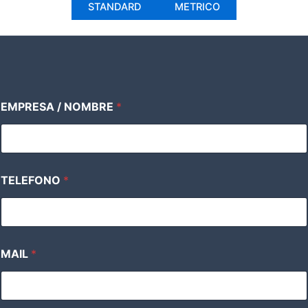
STANDARD
METRICO
N
EMPRESA / NOMBRE
*
O
M
B
R
E
M
TELEFONO
*
A
I
L
M
E
N
MAIL
*
S
A
J
E